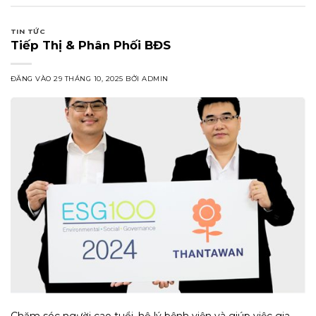
TIN TỨC
Tiếp Thị & Phân Phối BĐS
ĐĂNG VÀO
29 THÁNG 10, 2025
BỞI
ADMIN
Chăm sóc người cao tuổi, hộ lý bệnh viện và giúp việc gia