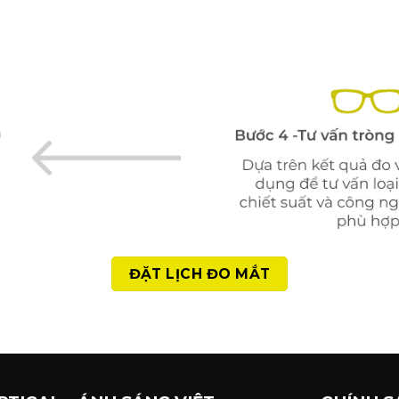
ĐẶT LỊCH ĐO MẮT