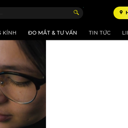
 KÍNH
ĐO MẮT & TƯ VẤN
TIN TỨC
L
Đo mắt & tư vấn
Trang chủ
/
Đo mắt & tư vấn