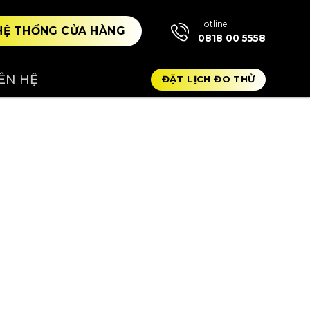
Hotline
HỆ THỐNG CỬA HÀNG
0818 00 5558
IÊN HỆ
ĐẶT LỊCH ĐO THỬ