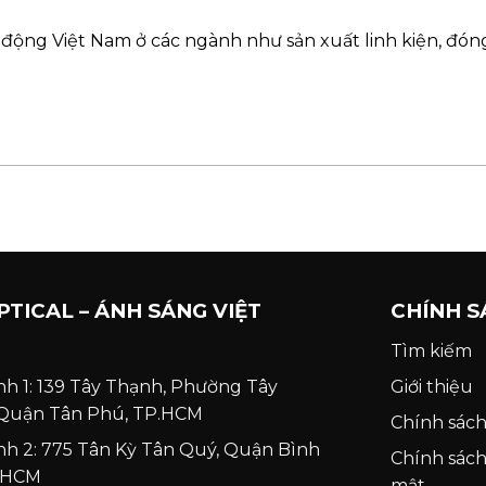
 động Việt Nam ở các ngành như sản xuất linh kiện, đóng
PTICAL – ÁNH SÁNG VIỆT
CHÍNH S
Tìm kiếm
nh 1: 139 Tây Thạnh, Phường Tây
Giới thiệu
 Quận Tân Phú, TP.HCM
Chính sách
nh 2: 775 Tân Kỳ Tân Quý, Quận Bình
Chính sác
P.HCM
mật