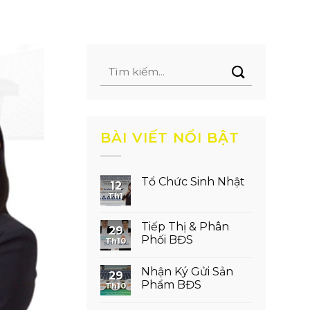
BÀI VIẾT NỔI BẬT
Tổ Chức Sinh Nhật
12
Th1
Không
có
bình
luận
Tiếp Thị & Phân
29
ở
Phối BĐS
Tổ
Th10
Chức
Không
Sinh
có
Nhật
Nhận Ký Gửi Sản
bình
29
luận
Phẩm BĐS
Th10
ở
Tiếp
Không
Thị
có