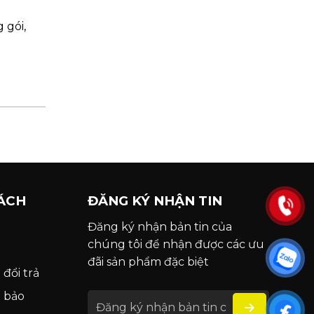
 gói,
ÁCH
ĐĂNG KÝ NHẬN TIN
Đăng ký nhận bản tin của
chúng tôi để nhận được các ưu
đãi sản phẩm đặc biệt
 đổi trả
h bảo