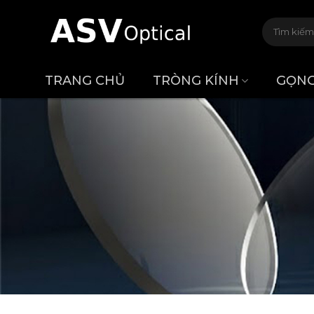
Bỏ
Tìm
qua
kiếm:
nội
dung
TRANG CHỦ
TRÒNG KÍNH
GỌNG