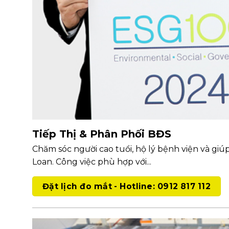
Tiếp Thị & Phân Phối BĐS
Chăm sóc người cao tuổi, hộ lý bệnh viện và giú
Loan. Công việc phù hợp với...
Đặt lịch đo mắt - Hotline: 0912 817 112