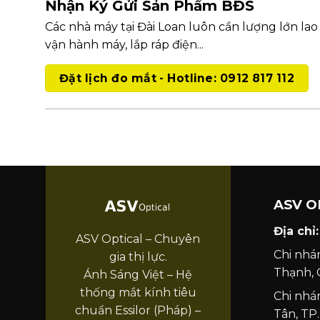
Nhận Ký Gửi Sản Phẩm BĐS
Các nhà máy tại Đài Loan luôn cần lượng lớn lao
vận hành máy, lắp ráp điện...
Đặt lịch đo mắt - Hotline: 0912 817 112
ASV O
Địa chỉ:
ASV Optical – Chuyên
Chi nhá
gia thị lực.
Thạnh,
Ánh Sáng Việt – Hệ
thống mắt kính tiêu
Chi nhá
chuẩn Essilor (Pháp) –
Tân, T