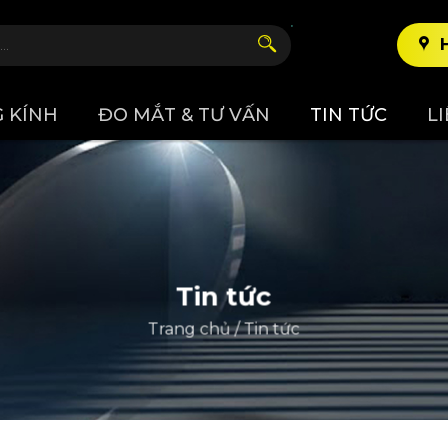
 KÍNH
ĐO MẮT & TƯ VẤN
TIN TỨC
L
Tin tức
Trang chủ
/
Tin tức