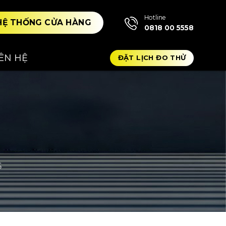
Hotline
HỆ THỐNG CỬA HÀNG
0818 00 5558
IÊN HỆ
ĐẶT LỊCH ĐO THỬ
S