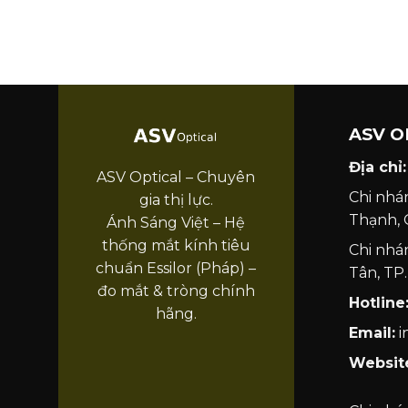
ASV O
Địa chỉ:
ASV Optical – Chuyên
Chi nhá
gia thị lực.
Thạnh,
Ánh Sáng Việt – Hệ
thống mắt kính tiêu
Chi nhá
chuẩn Essilor (Pháp) –
Tân, T
đo mắt & tròng chính
Hotline
hãng.
Email:
i
Websit