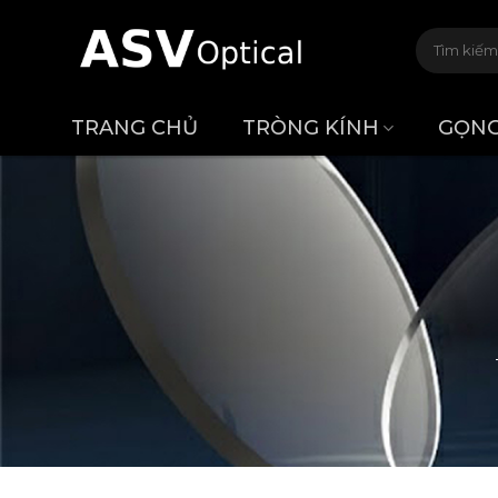
Bỏ
Tìm
qua
kiếm:
nội
dung
TRANG CHỦ
TRÒNG KÍNH
GỌNG