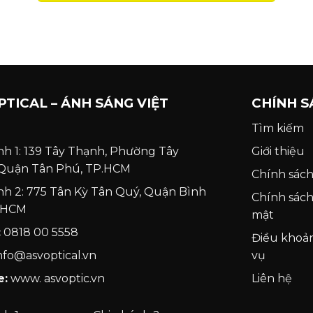
PTICAL – ÁNH SÁNG VIỆT
CHÍNH S
Tìm kiếm
nh 1: 139 Tây Thạnh, Phường Tây
Giới thiệu
 Quận Tân Phú, TP.HCM
Chính sách
nh 2: 775 Tân Kỳ Tân Quý, Quận Bình
Chính sác
P.HCM
mật
:
0818 00 5558
Điều khoả
nfo@asvoptical.vn
vụ
e:
www. asvoptic.vn
Liên hệ