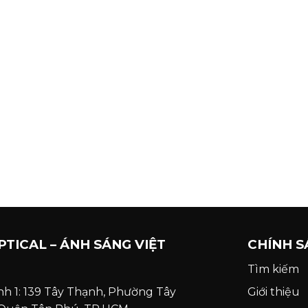
PTICAL – ÁNH SÁNG VIỆT
CHÍNH S
Tìm kiếm
nh 1: 139 Tây Thạnh, Phường Tây
Giới thiệu