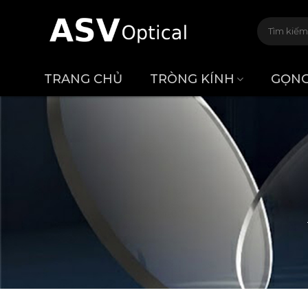
Bỏ
Tìm
qua
kiếm:
nội
dung
TRANG CHỦ
TRÒNG KÍNH
GỌNG