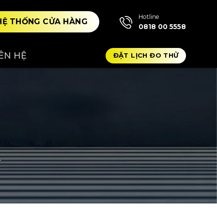
Hotline
HỆ THỐNG CỬA HÀNG
0818 00 5558
IÊN HỆ
ĐẶT LỊCH ĐO THỬ
4