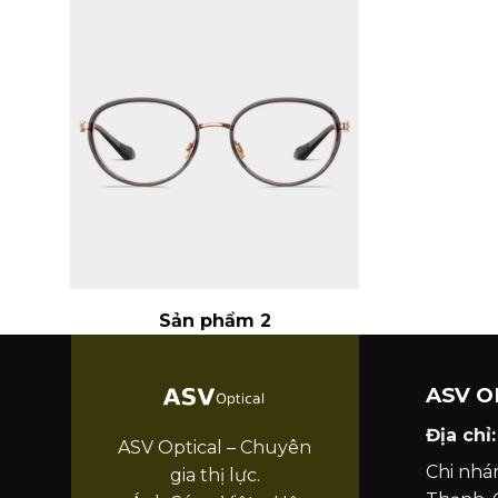
Sản phẩm 2
ASV O
Địa chỉ:
ASV Optical – Chuyên
Chi nhá
gia thị lực.