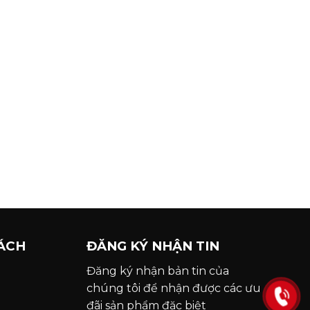
ÁCH
ĐĂNG KÝ NHẬN TIN
Đăng ký nhận bản tin của
chúng tôi để nhận được các ưu
đãi sản phẩm đặc biệt