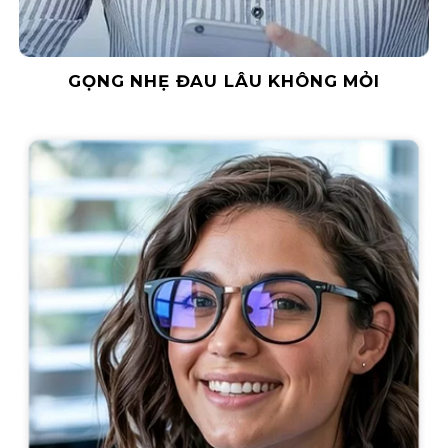
GỌNG NHẸ ĐAU LÂU KHÔNG MỎI