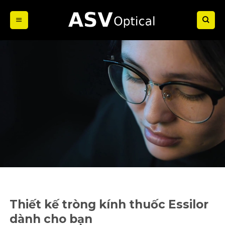
Bỏ
qua
nội
dung
GIẢI PHÁP TRÒNG KÍNH
Trang chủ
/
GIẢI PHÁP TRÒNG KÍNH
Thiết kế tròng kính thuốc Essilor
dành cho bạn