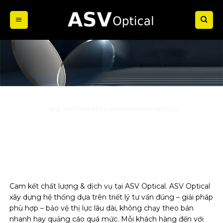
Bỏ
qua
nội
dung
CAM KẾT & BẢO HÀNH ASV OPTICAL
Trang chủ
/
CAM KẾT & BẢO HÀNH ASV OPTICAL
Cam kết chất lượng & dịch vụ tại ASV Optical. ASV Optical
xây dựng hệ thống dựa trên triết lý tư vấn đúng – giải pháp
phù hợp – bảo vệ thị lực lâu dài, không chạy theo bán
nhanh hay quảng cáo quá mức. Mỗi khách hàng đến với